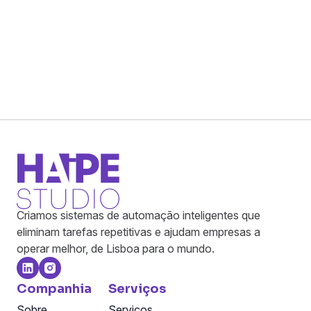
Ao prosseguir, concorda com a
Política de
Privacidade
e os
Termos de Serviço
da Haipe.
Inscreva-se
Criamos sistemas de automação inteligentes que
eliminam tarefas repetitivas e ajudam empresas a
operar melhor, de Lisboa para o mundo.
Companhia
Serviços
Sobre
Serviços