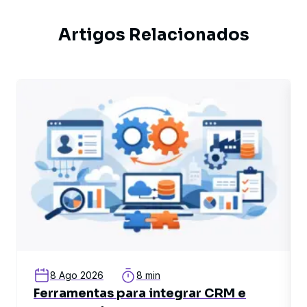
Artigos Relacionados
related article
rel
8 Ago 2026
8 min
Ferramentas para integrar CRM e