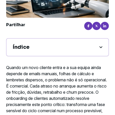
Partilhar
Índice
Porque é que o onboarding falha quando
cresce
Quando um novo cliente entra e a sua equipa ainda
depende de emails manuais, folhas de cálculo e
O que muda com onboarding de clientes
lembretes dispersos, o problema não é só operacional.
automatizado
É comercial. Cada atraso no arranque aumenta o risco
de fricção, dúvidas, retrabalho e churn precoce. O
Onde a automação gera retorno mais
onboarding de clientes automatizado resolve
rápido
precisamente este ponto crítico: transforma uma fase
sensível do ciclo comercial num processo previsível,
Como desenhar um onboarding de clientes