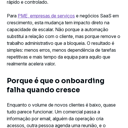
rápido e controlado.
automatizado
Para
PME, empresas de serviços
e negócios SaaS em
O que deve continuar humano
crescimento, esta mudança tem impacto direto na
capacidade de escalar. Não porque a automação
Sinais de que a sua empresa já precisa
substitui a relação com o cliente, mas porque remove o
disto
trabalho administrativo que a bloqueia. O resultado é
simples: menos erros, menos dependência de tarefas
O papel da IA neste processo
repetitivas e mais tempo da equipa para aquilo que
realmente acelera valor.
Escalar sem aumentar caos
Porque é que o onboarding
falha quando cresce
Enquanto o volume de novos clientes é baixo, quase
tudo parece funcionar. Um comercial passa a
informação por email, alguém da operação cria
acessos, outra pessoa agenda uma reunião, e o