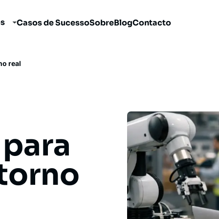
os
Casos de Sucesso
Sobre
Blog
Contacto
o real
para
torno