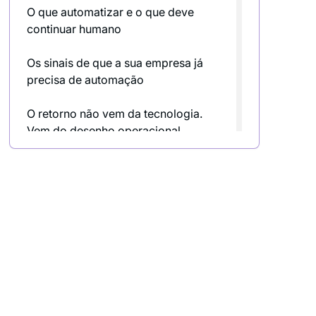
O que automatizar e o que deve
continuar humano
Os sinais de que a sua empresa já
precisa de automação
O retorno não vem da tecnologia.
Vem do desenho operacional.
Como implementar automação
numa PME sem criar mais
complexidade
Os erros mais caros num projeto de
automação para PME
Automação não substitui
estratégia. Executa-a.