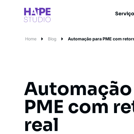
Serviç
Home
Blog
Automação para PME com retorn
Automação 
PME com re
real